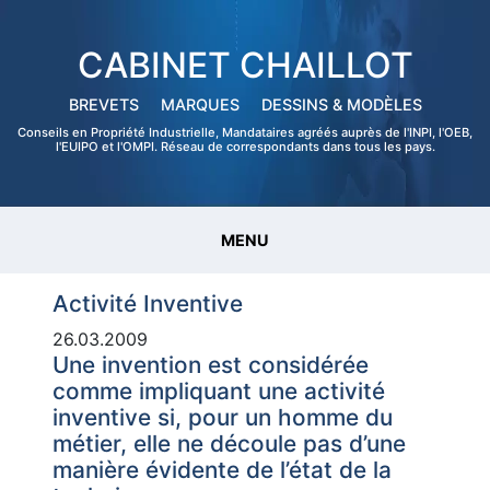
CABINET CHAILLOT
BREVETS
MARQUES
DESSINS & MODÈLES
Conseils en Propriété Industrielle, Mandataires agréés auprès de l'INPI, l'OEB,
l'EUIPO et l'OMPI. Réseau de correspondants dans tous les pays.
MENU
Activité Inventive
26.03.2009
Une invention est considérée
comme impliquant une activité
inventive si, pour un homme du
métier, elle ne découle pas d’une
manière évidente de l’état de la