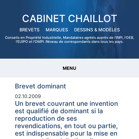
CABINET CHAILLOT
BREVETS
MARQUES
DESSINS & MODÈLES
Conseils en Propriété Industrielle, Mandataires agréés auprès de l'INPI, l'OEB,
l'EUIPO et l'OMPI. Réseau de correspondants dans tous les pays.
MENU
Brevet dominant
02.10.2009
Un brevet couvrant une invention
est qualifié de dominant si la
reproduction de ses
revendications, en tout ou partie,
est indispensable pour la mise en