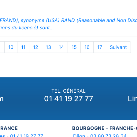
y (FRAND), synonyme (USA) RAND (Reasonable and Non Disc
tions du licencié) sont…
9
10
11
12
13
14
15
16
17
Suivant
TEL. GÉNÉRAL
m
01 41 19 27 77
Li
 FRANCE
BOURGOGNE - FRANCHE
es
-
01 41 19 27 77
Dijon - 03 80 73 28 34