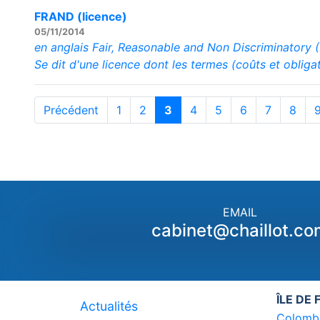
FRAND (licence)
05/11/2014
en anglais Fair, Reasonable and Non Discriminator
Se dit d'une licence dont les termes (coûts et obliga
Précédent
1
2
3
4
5
6
7
8
EMAIL
cabinet@chaillot.co
ÎLE DE
Actualités
Colomb