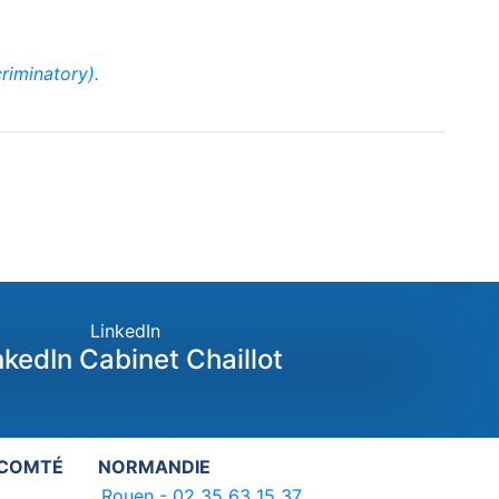
riminatory).
LinkedIn
nkedIn Cabinet Chaillot
-COMTÉ
NORMANDIE
Rouen - 02 35 63 15 37