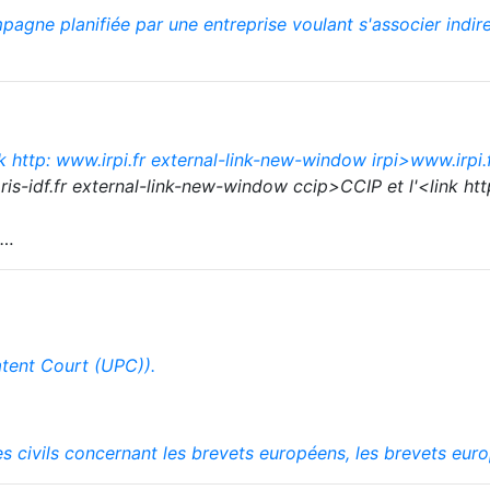
gne planifiée par une entreprise voulant s'associer indir
nk http: www.irpi.fr external-link-new-window irpi>
www.irpi.
aris-idf.fr external-link-new-window ccip>CCIP et l'<link ht
n…
atent Court (UPC)).
es civils concernant les brevets européens, les brevets eu