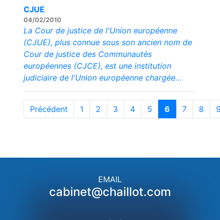
CJUE
04/02/2010
La Cour de justice de l'Union européenne
(CJUE), plus connue sous son ancien nom de
Cour de justice des Communautés
européennes (CJCE), est une institution
judiciaire de l'Union européenne chargée…
Précédent
1
2
3
4
5
6
7
8
EMAIL
cabinet@chaillot.com