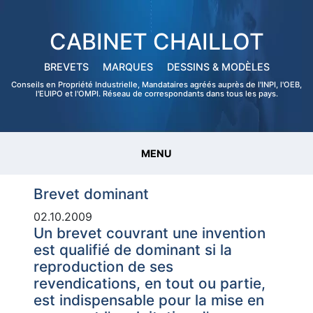
CABINET CHAILLOT
BREVETS
MARQUES
DESSINS & MODÈLES
Conseils en Propriété Industrielle, Mandataires agréés auprès de l'INPI, l'OEB,
l'EUIPO et l'OMPI. Réseau de correspondants dans tous les pays.
MENU
Brevet dominant
02.10.2009
Un brevet couvrant une invention
est qualifié de dominant si la
reproduction de ses
revendications, en tout ou partie,
est indispensable pour la mise en