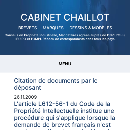
CABINET CHAILLOT
BREVETS
MARQUES
DESSINS & MODÈLES
Conseils en Propriété Industrielle, Mandataires agréés auprès de l'INPI, l'OEB,
l'EUIPO et l'OMPI. Réseau de correspondants dans tous les pays.
MENU
Citation de documents par le
déposant
26.11.2009
L'article L612-56-1 du Code de la
Propriété Intellectuelle institue une
procédure qui s'applique lorsque la
demande de brevet français n'est