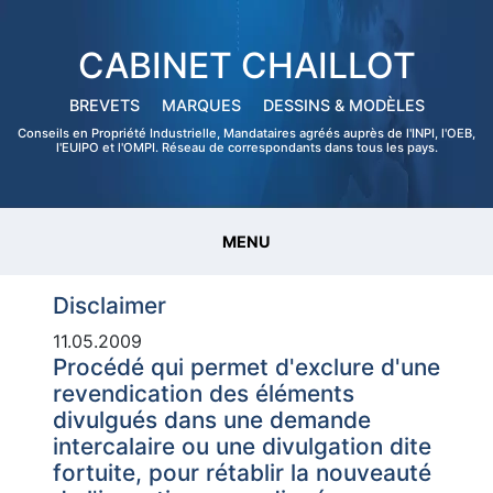
CABINET CHAILLOT
BREVETS
MARQUES
DESSINS & MODÈLES
Conseils en Propriété Industrielle, Mandataires agréés auprès de l'INPI, l'OEB,
l'EUIPO et l'OMPI. Réseau de correspondants dans tous les pays.
MENU
Disclaimer
11.05.2009
Procédé qui permet d'exclure d'une
revendication des éléments
divulgués dans une demande
intercalaire ou une divulgation dite
fortuite, pour rétablir la nouveauté