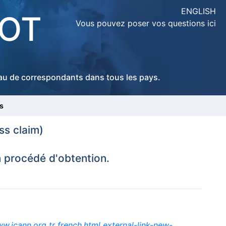
ENGLISH
LOT
Vous pouvez poser vos questions ici
seau de correspondants dans tous les pays.
s
ss claim)
n procédé d'obtention.
ww.icann.org tr french.html external-link-new-