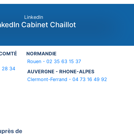
LinkedIn
nkedIn Cabinet Chaillot
-COMTÉ
NORMANDIE
Rouen - 02 35 63 15 37
3 28 34
AUVERGNE - RHONE-ALPES
Clermont-Ferrand - 04 73 16 49 92
uprès de