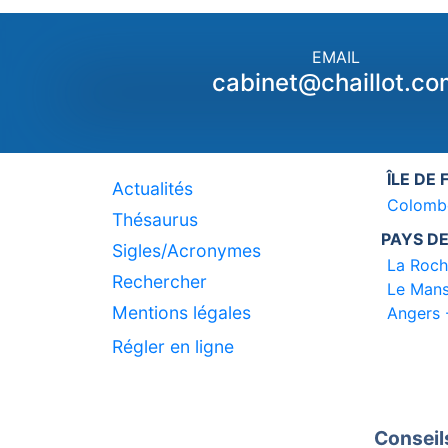
EMAIL
cabinet@chaillot.co
ÎLE DE
Actualités
Colomb
Thésaurus
PAYS DE
Sigles/Acronymes
La Roch
Rechercher
Le Mans
Mentions légales
Angers 
Régler en ligne
Conseil