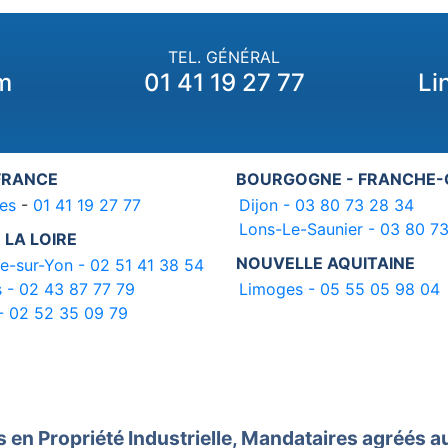
TEL. GÉNÉRAL
m
01 41 19 27 77
Li
 FRANCE
BOURGOGNE - FRANCHE
es
-
01 41 19 27 77
Dijon - 03 80 73 28 34
Lons-Le-Saunier - 03 80 7
 LA LOIRE
NOUVELLE AQUITAINE
e-sur-Yon - 02 51 41 38 54
 - 02 43 87 77 79
Limoges - 05 55 05 98 04
- 02 52 35 09 79
s en Propriété Industrielle, Mandataires agréés a