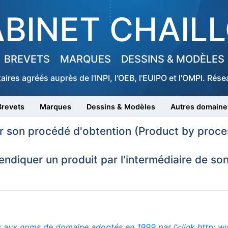
BINET CHAIL
BREVETS
MARQUES
DESSINS & MODÈLES
taires agréés auprès de l'INPI, l'OEB, l'EUIPO et l'OMPI. Ré
Brevets
Marques
Dessins & Modèles
Autres domaine
ar son procédé d'obtention (Product by proce
endiquer un produit par l'intermédiaire de so
ifs aux noms de domaine adoptés en 1999 par l’<link http: w