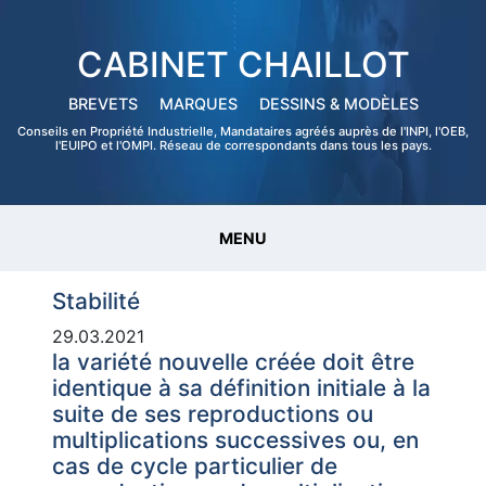
CABINET CHAILLOT
BREVETS
MARQUES
DESSINS & MODÈLES
Conseils en Propriété Industrielle, Mandataires agréés auprès de l'INPI, l'OEB,
l'EUIPO et l'OMPI. Réseau de correspondants dans tous les pays.
MENU
Stabilité
29.03.2021
la variété nouvelle créée doit être
identique à sa définition initiale à la
suite de ses reproductions ou
multiplications successives ou, en
cas de cycle particulier de