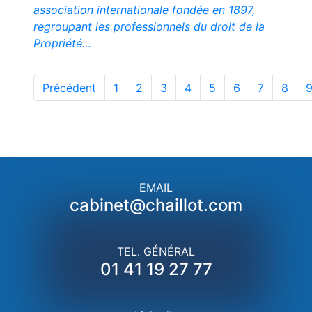
association internationale fondée en 1897,
regroupant les professionnels du droit de la
Propriété…
Précédent
1
2
3
4
5
6
7
8
EMAIL
cabinet@chaillot.com
TEL. GÉNÉRAL
01 41 19 27 77