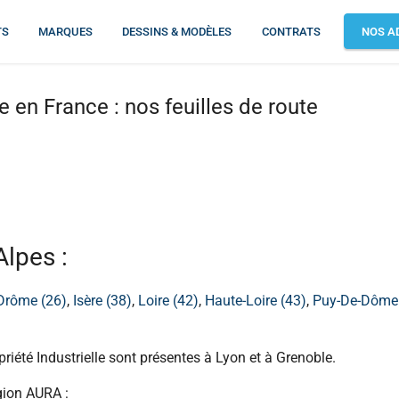
TS
MARQUES
DESSINS & MODÈLES
CONTRATS
NOS A
le en France : nos feuilles de route
lpes :
Drôme (26)
,
Isère (38)
,
Loire (42)
,
Haute-Loire (43)
,
Puy-De-Dôme 
priété Industrielle sont présentes à Lyon et à Grenoble.
gion AURA :