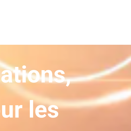
ations,
ur les