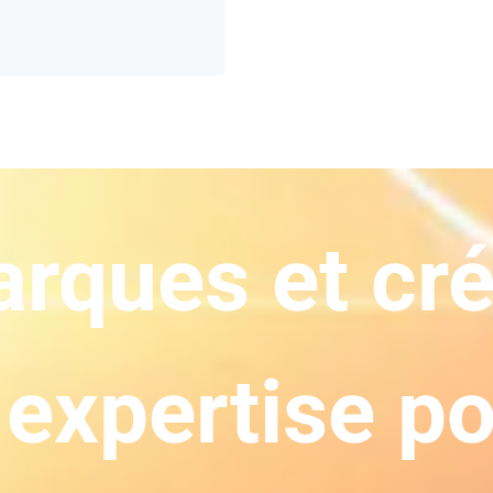
rques et cré
 expertise po