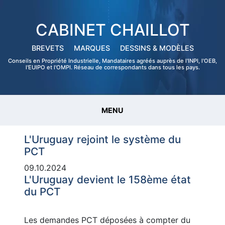
CABINET CHAILLOT
BREVETS
MARQUES
DESSINS & MODÈLES
Conseils en Propriété Industrielle, Mandataires agréés auprès de l'INPI, l'OEB,
l'EUIPO et l'OMPI. Réseau de correspondants dans tous les pays.
MENU
L'Uruguay rejoint le système du
PCT
09.10.2024
L'Uruguay devient le 158ème état
du PCT
Les demandes PCT déposées à compter du