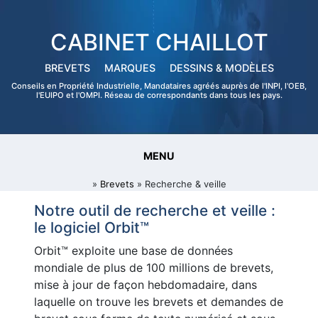
CABINET CHAILLOT
BREVETS
MARQUES
DESSINS & MODÈLES
Conseils en Propriété Industrielle, Mandataires agréés auprès de l'INPI, l'OEB,
l'EUIPO et l'OMPI. Réseau de correspondants dans tous les pays.
MENU
»
Brevets
» Recherche & veille
Notre outil de recherche et veille :
le logiciel Orbit™
Orbit™ exploite une base de données
mondiale de plus de 100 millions de brevets,
mise à jour de façon hebdomadaire, dans
laquelle on trouve les brevets et demandes de