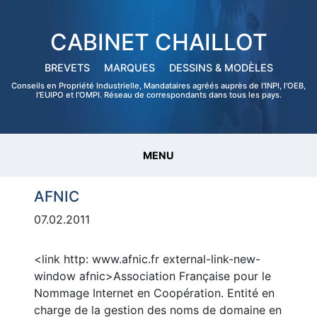
CABINET CHAILLOT
BREVETS
MARQUES
DESSINS & MODÈLES
Conseils en Propriété Industrielle, Mandataires agréés auprès de l'INPI, l'OEB,
l'EUIPO et l'OMPI. Réseau de correspondants dans tous les pays.
MENU
AFNIC
07.02.2011
<link http: www.afnic.fr external-link-new-
window afnic>Association Française pour le
Nommage Internet en Coopération. Entité en
charge de la gestion des noms de domaine en