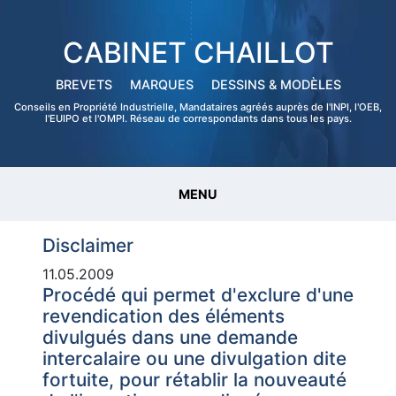
CABINET CHAILLOT
BREVETS
MARQUES
DESSINS & MODÈLES
Conseils en Propriété Industrielle, Mandataires agréés auprès de l'INPI, l'OEB,
l'EUIPO et l'OMPI. Réseau de correspondants dans tous les pays.
MENU
Disclaimer
11.05.2009
Procédé qui permet d'exclure d'une
revendication des éléments
divulgués dans une demande
intercalaire ou une divulgation dite
fortuite, pour rétablir la nouveauté