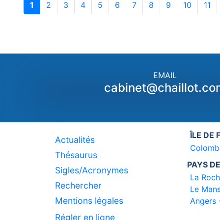
1
2
3
4
5
6
7
8
9
10
11
EMAIL
cabinet@chaillot.co
ÎLE DE
Actualités
Colomb
Thésaurus
PAYS DE
Sigles/Acronymes
La Roch
Rechercher
Le Mans
Mentions légales
Angers 
Régler en ligne