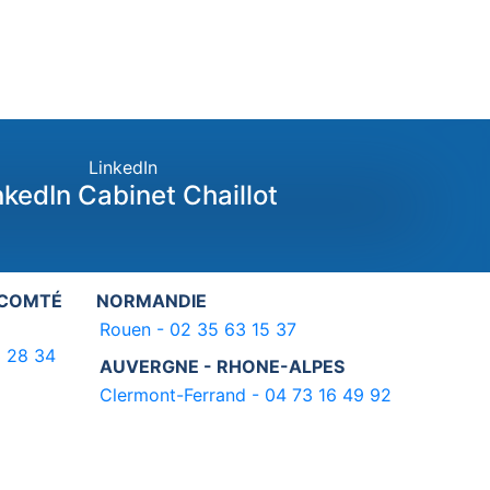
LinkedIn
nkedIn Cabinet Chaillot
-COMTÉ
NORMANDIE
Rouen - 02 35 63 15 37
3 28 34
AUVERGNE - RHONE-ALPES
Clermont-Ferrand - 04 73 16 49 92