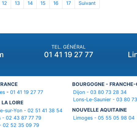
12
13
14
15
16
17
Suivant
TEL. GÉNÉRAL
m
01 41 19 27 77
Li
 FRANCE
BOURGOGNE - FRANCHE
es
-
01 41 19 27 77
Dijon - 03 80 73 28 34
Lons-Le-Saunier - 03 80 7
 LA LOIRE
NOUVELLE AQUITAINE
e-sur-Yon - 02 51 41 38 54
 - 02 43 87 77 79
Limoges - 05 55 05 98 04
- 02 52 35 09 79