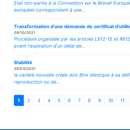
Etat non partie à la Convention sur le Brevet Europé
européen correspondant à une…
Transformation d'une demande de certificat d'util
08/10/2021
Procédure organisée par les articles L612-15 et R612
avant l'expiration d'un délai de…
Stabilité
29/03/2021
la variété nouvelle créée doit être identique à sa déf
reproduction ou de…
1
2
3
4
5
6
7
8
9
10
11