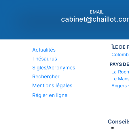
EMAIL
cabinet@chaillot.co
ÎLE DE
Actualités
Colomb
Thésaurus
PAYS DE
Sigles/Acronymes
La Roch
Rechercher
Le Mans
Mentions légales
Angers 
Régler en ligne
Conseil