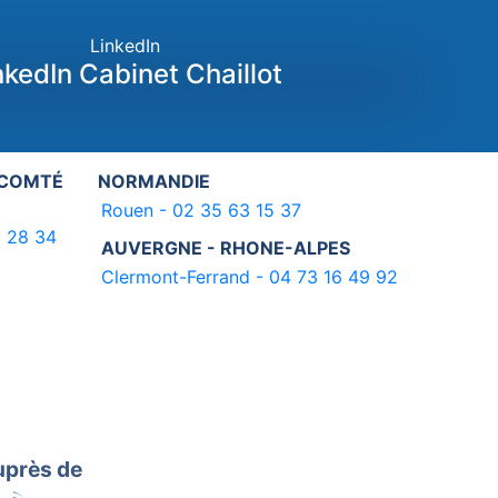
LinkedIn
nkedIn Cabinet Chaillot
-COMTÉ
NORMANDIE
Rouen - 02 35 63 15 37
3 28 34
AUVERGNE - RHONE-ALPES
Clermont-Ferrand - 04 73 16 49 92
uprès de