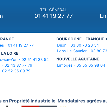
TEL. GÉNÉRAL
m
01 41 19 27 77
Li
 FRANCE
BOURGOGNE - FRANCHE
es
-
01 41 19 27 77
Dijon - 03 80 73 28 34
Lons-Le-Saunier - 03 80 7
 LA LOIRE
NOUVELLE AQUITAINE
e-sur-Yon - 02 51 41 38 54
 - 02 43 87 77 79
Limoges - 05 55 05 98 04
- 02 52 35 09 79
s en Propriété Industrielle, Mandataires agréés a