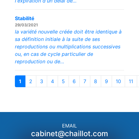
l'expiration d'un délai de…
Stabilité
29/03/2021
la variété nouvelle créée doit être identique à
sa définition initiale à la suite de ses
reproductions ou multiplications successives
ou, en cas de cycle particulier de
reproduction ou de…
1
2
3
4
5
6
7
8
9
10
11
EMAIL
cabinet@chaillot.com