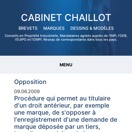
CABINET CHAILLOT
BREVETS
MARQUES
DESSINS & MODÈLES
Conseils en Propriété Industrielle, Mandataires agréés auprès de l'INPI, l'OEB,
l'EUIPO et l'OMPI. Réseau de correspondants dans tous les pays.
MENU
Opposition
09.06.2009
Procédure qui permet au titulaire
d'un droit antérieur, par exemple
une marque, de s'opposer à
l'enregistrement d'une demande de
marque déposée par un tiers,