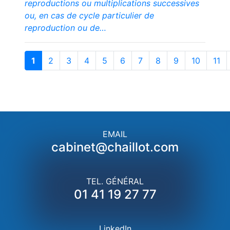
reproductions ou multiplications successives
ou, en cas de cycle particulier de
reproduction ou de…
1
2
3
4
5
6
7
8
9
10
11
EMAIL
cabinet@chaillot.com
TEL. GÉNÉRAL
01 41 19 27 77
LinkedIn